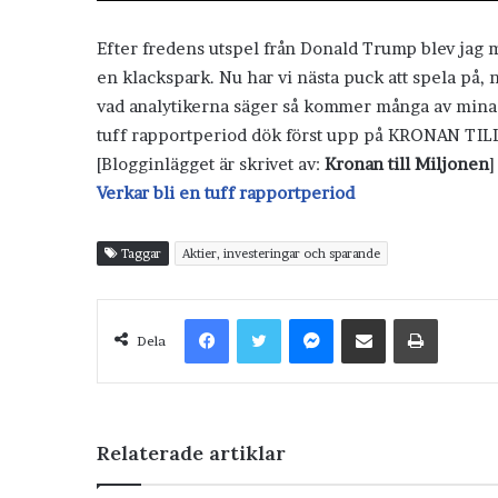
Efter fredens utspel från Donald Trump blev jag 
en klackspark. Nu har vi nästa puck att spela på, n
vad analytikerna säger så kommer många av mina e
tuff rapportperiod dök först upp på KRONAN TIL
[Blogginlägget är skrivet av:
Kronan till Miljonen
]
Verkar bli en tuff rapportperiod
Taggar
Aktier, investeringar och sparande
Facebook
Twitter
Messenger
Dela via e-post
Skriv ut
Dela
Relaterade artiklar