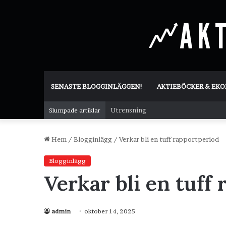
SENASTE BLOGGINLÄGGEN!
AKTIEBÖCKER & EK
Utrensning
Slumpade artiklar
Hem
/
Blogginlägg
/
Verkar bli en tuff rapportperiod
Blogginlägg
Verkar bli en tuff
admin
oktober 14, 2025