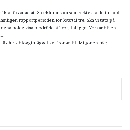
mäkta förvånad att Stockholmsbörsen tycktes ta detta med
ämligen rapportperioden för kvartal tre. Ska vi titta på
gna bolag visa blodröda siffror. Inlägget Verkar bli en
L…
 Läs hela blogginlägget av Kronan till Miljonen här: