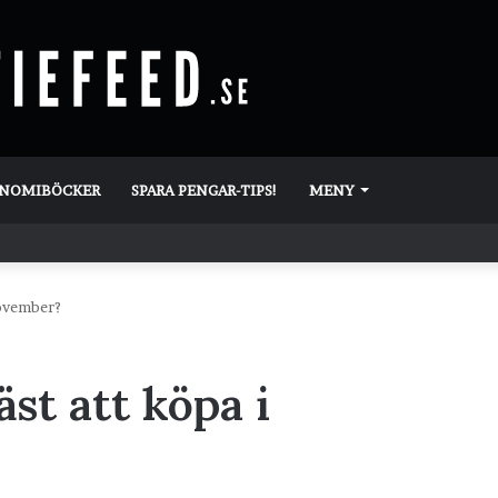
ONOMIBÖCKER
SPARA PENGAR-TIPS!
MENY
november?
äst att köpa i