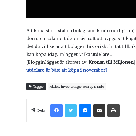
Att köpa stora stabila bolag som kontinuerligt höje
den som söker ett defensivt sätt att bygga sitt kap
det du vill se är att bolagen historiskt hittat till
kan köpa idag. Inlägget Vilka utdelare…
[Blogginlägget är skrivet av:
Kronan till Miljonen
]
utdelare är bäst att köpa i november?
Taggar
Aktier, investeringar och sparande
Facebook
Twitter
Messenger
Dela via e-post
Skriv ut
Dela