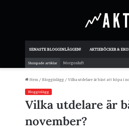
SENASTE BLOGGINLÄGGEN!
AKTIEBÖCKER & EK
Morgonluft
Slumpade artiklar
Hem
/
Blogginlägg
/
Vilka utdelare är bäst att köpa i 
Blogginlägg
Vilka utdelare är b
november?