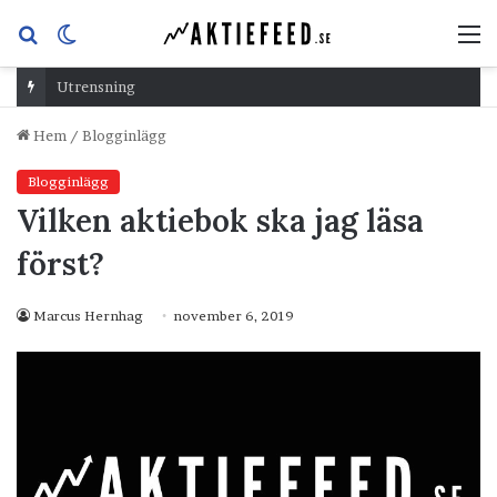
Sök
Switch
M
efter
skin
Utrensning
Hem
/
Blogginlägg
Blogginlägg
Vilken aktiebok ska jag läsa
först?
Marcus Hernhag
november 6, 2019