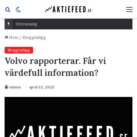
Sök
Switch
M
efter
skin
Utrensning
Hem
/
Blogginlägg
Blogginlägg
Volvo rapporterar. Får vi
värdefull information?
admin
april 22, 2025