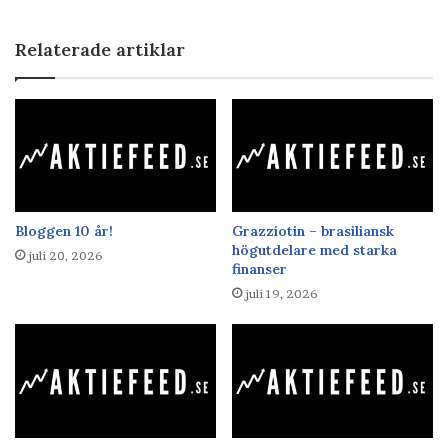
Relaterade artiklar
Bloggen 10 år!
Grazziotin – brasiliansk
högutdelare med starka
juli 20, 2026
finanser
juli 19, 2026