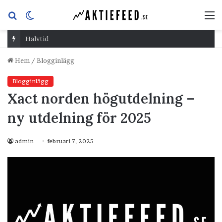
Sök
Switch
M
efter
skin
Halvtid
Hem
/
Blogginlägg
Blogginlägg
Xact norden högutdelning –
ny utdelning för 2025
admin
februari 7, 2025