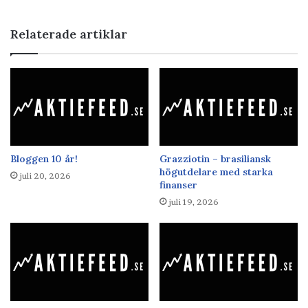
Relaterade artiklar
Bloggen 10 år!
Grazziotin – brasiliansk
högutdelare med starka
juli 20, 2026
finanser
juli 19, 2026