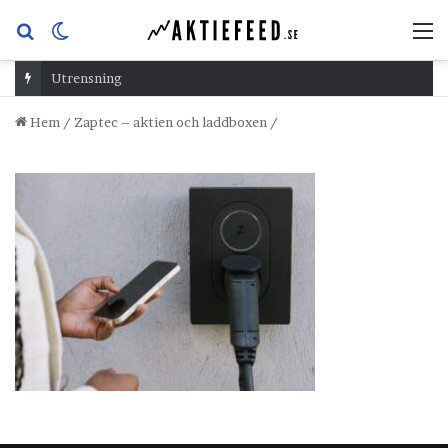
Sök
Switch
M
efter
skin
Utrensning
Hem
/
Zaptec – aktien och laddboxen
/