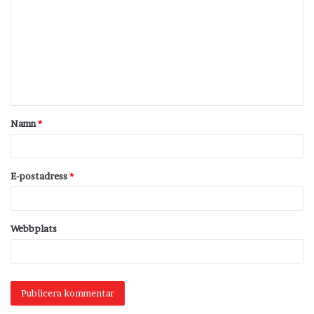
o
m
m
e
n
t
Namn
*
a
r
*
E-postadress
*
Webbplats