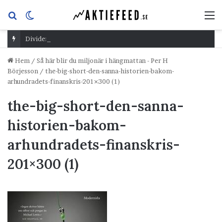
Sök
Switch
M
efter
skin
Dividend Overshoot Day
Hem
/
Så här blir du miljonär i hängmattan - Per H
Börjesson
/
the-big-short-den-sanna-historien-bakom-
arhundradets-finanskris-201×300 (1)
the-big-short-den-sanna-
historien-bakom-
arhundradets-finanskris-
201×300 (1)