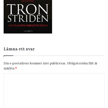
Lämna ett svar
Din e-postadress kommer inte publiceras.
Obligatoriska fält är
märkta
*
K
o
m
m
e