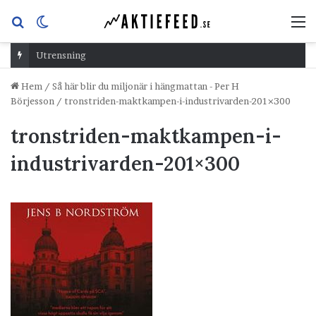
Sök
Switch
M
efter
skin
Utrensning
Hem
/
Så här blir du miljonär i hängmattan - Per H
Börjesson
/
tronstriden-maktkampen-i-industrivarden-201×300
tronstriden-maktkampen-i-
industrivarden-201×300