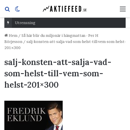
Sök
Switch
M
efter
skin
Utrensning
Hem
/
Så här blir du miljonär i hängmattan - Per H
Börjesson
/
salj-konsten-att-salja-vad-som-helst-till-vem-som-helst-
201×300
salj-konsten-att-salja-vad-
som-helst-till-vem-som-
helst-201×300