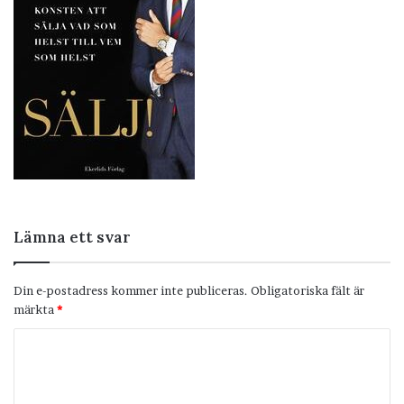
Lämna ett svar
Din e-postadress kommer inte publiceras.
Obligatoriska fält är
märkta
*
K
o
m