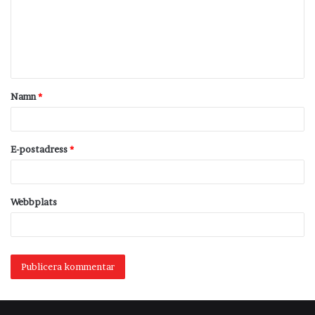
m
e
n
t
Namn
*
a
r
*
E-postadress
*
Webbplats