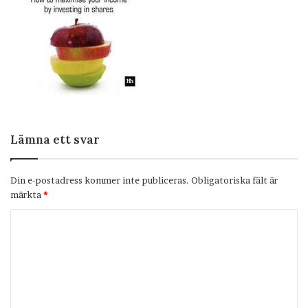
Lämna ett svar
Din e-postadress kommer inte publiceras.
Obligatoriska fält är
märkta
*
K
o
m
m
e