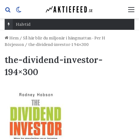
Sök
Switch
M
efter
skin
Halvtid
Hem
/
Så här blir du miljonär i hängmattan - Per H
Börjesson
/
the-dividend-investor-194×300
the-dividend-investor-
194×300