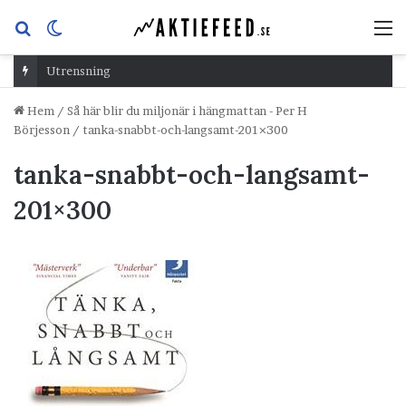
Sök
Switch
M
efter
skin
Utrensning
Hem
/
Så här blir du miljonär i hängmattan - Per H
Börjesson
/
tanka-snabbt-och-langsamt-201×300
tanka-snabbt-och-langsamt-
201×300