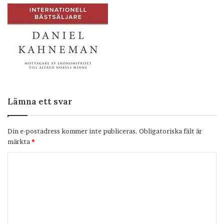
Lämna ett svar
Din e-postadress kommer inte publiceras.
Obligatoriska fält är
märkta
*
K
o
m
m
e