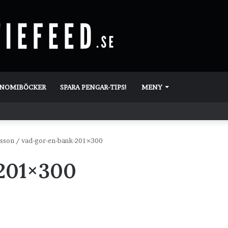
ONOMIBÖCKER
SPARA PENGAR-TIPS!
MENY
esson
/
vad-gor-en-bank-201×300
201×300