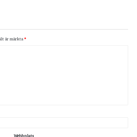
ält är märkta
*
Webbplats