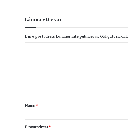
Lämna ett svar
Din e-postadress kommer inte publiceras.
Obligatoriska f
K
o
m
m
e
n
t
Namn
*
a
r
*
E-postadress
*