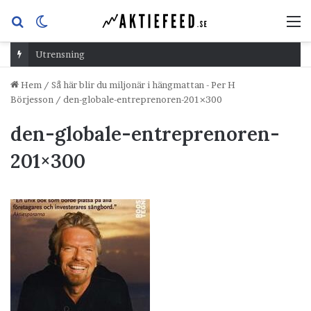
Sök
Switch
M
efter
skin
Utrensning
Hem
/
Så här blir du miljonär i hängmattan - Per H
Börjesson
/
den-globale-entreprenoren-201×300
den-globale-entreprenoren-
201×300