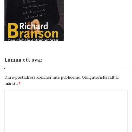
Lämna ett svar
Din e-postadress kommer inte publiceras.
Obligatoriska fält är
märkta
*
K
o
m
m
e