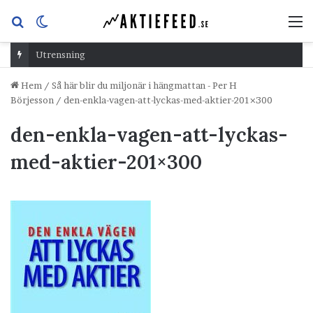
Sök
Switch
M
efter
skin
Utrensning
Hem
/
Så här blir du miljonär i hängmattan - Per H
Börjesson
/
den-enkla-vagen-att-lyckas-med-aktier-201×300
den-enkla-vagen-att-lyckas-
med-aktier-201×300