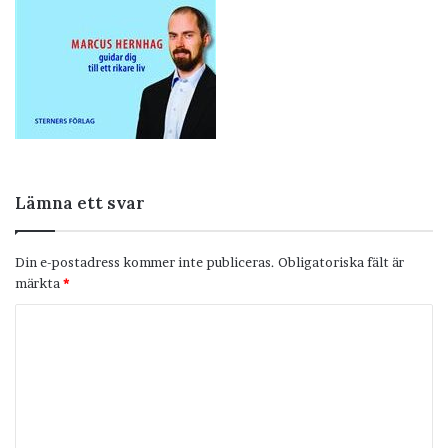
Lämna ett svar
Din e-postadress kommer inte publiceras.
Obligatoriska fält är
märkta
*
K
o
m
m
e