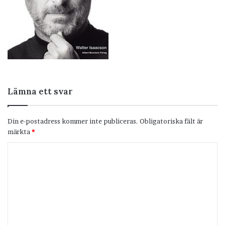
Lämna ett svar
Din e-postadress kommer inte publiceras.
Obligatoriska fält är
märkta
*
K
o
m
m
e