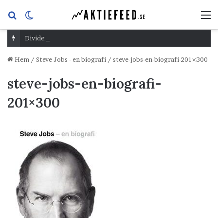
Sök
Switch
M
efter
skin
Dividend Overshoot Day
Hem
/
Steve Jobs - en biografi
/
steve-jobs-en-biografi-201×300
steve-jobs-en-biografi-
201×300