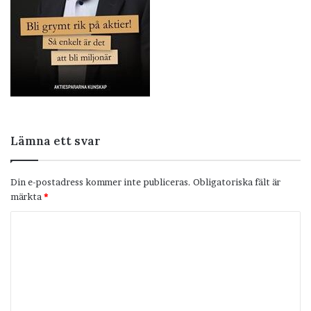
Lämna ett svar
Din e-postadress kommer inte publiceras.
Obligatoriska fält är
märkta
*
K
o
m
m
e