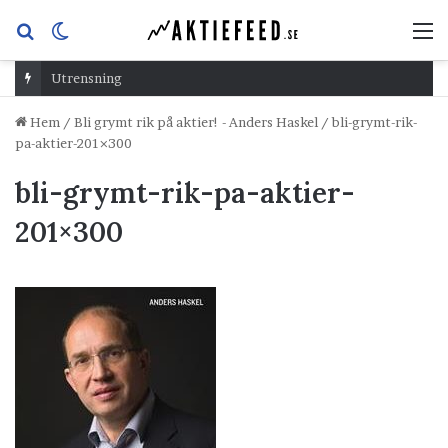
Sök
Switch
M
efter
skin
Utrensning
Hem
/
Bli grymt rik på aktier! - Anders Haskel
/
bli-grymt-rik-
pa-aktier-201×300
bli-grymt-rik-pa-aktier-
201×300