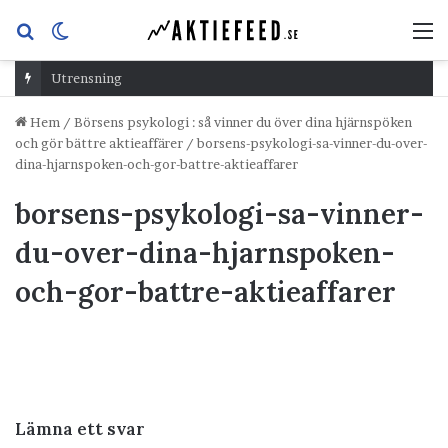
Sök
Switch
M
efter
skin
Utrensning
Hem
/
Börsens psykologi : så vinner du över dina hjärnspöken
och gör bättre aktieaffärer
/
borsens-psykologi-sa-vinner-du-over-
dina-hjarnspoken-och-gor-battre-aktieaffarer
borsens-psykologi-sa-vinner-
du-over-dina-hjarnspoken-
och-gor-battre-aktieaffarer
Lämna ett svar