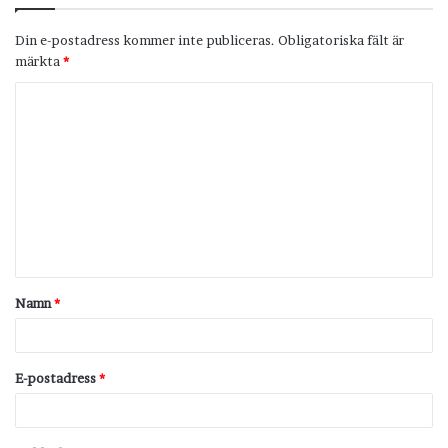
Din e-postadress kommer inte publiceras.
Obligatoriska fält är
märkta
*
K
o
m
m
e
n
t
Namn
*
a
r
*
E-postadress
*