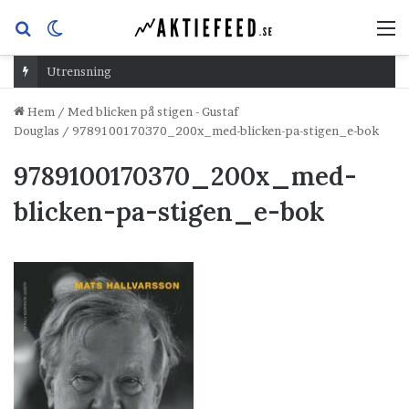
Sök
Switch
M
efter
skin
Utrensning
Hem
/
Med blicken på stigen - Gustaf
Douglas
/
9789100170370_200x_med-blicken-pa-stigen_e-bok
9789100170370_200x_med-
blicken-pa-stigen_e-bok