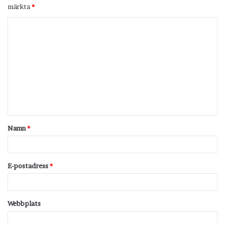
märkta
*
K
o
m
m
e
n
t
Namn
*
a
r
*
E-postadress
*
Webbplats