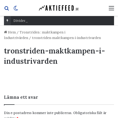
Sök
Switch
M
efter
skin
Dividend Overshoot Day
Hem
/
Tronstriden : maktkampen i
Industrivärden
/
tronstriden-maktkampen-i-industrivarden
tronstriden-maktkampen-i-
industrivarden
Lämna ett svar
Din e-postadress kommer inte publiceras.
Obligatoriska fält är