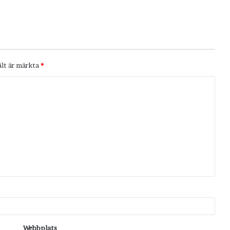
ält är märkta
*
Webbplats