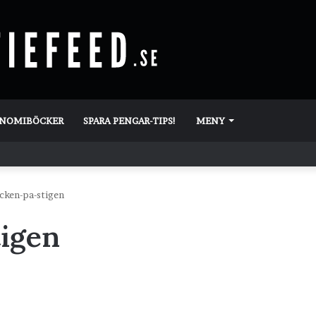
ONOMIBÖCKER
SPARA PENGAR-TIPS!
MENY
cken-pa-stigen
tigen