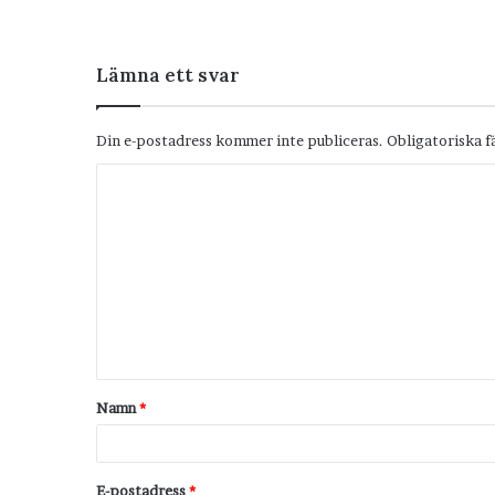
Lämna ett svar
Din e-postadress kommer inte publiceras.
Obligatoriska f
K
o
m
m
e
n
t
Namn
*
a
r
*
E-postadress
*