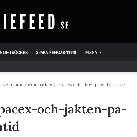
ONOMIBÖCKER
SPARA PENGAR-TIPS!
MENY
stisk framtid
/
elon-musk-tesla-spacex-och-jakten-pa-en-fantastisk-
pacex-och-jakten-pa-
mtid