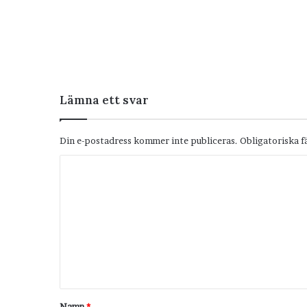
Lämna ett svar
Din e-postadress kommer inte publiceras.
Obligatoriska f
K
o
m
m
e
n
t
Namn
*