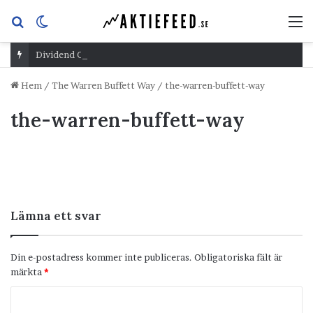
Sök
Switch
M
efter
skin
Dividend Overshoot Day
Hem
/
The Warren Buffett Way
/
the-warren-buffett-way
the-warren-buffett-way
Lämna ett svar
Din e-postadress kommer inte publiceras.
Obligatoriska fält är
märkta
*
K