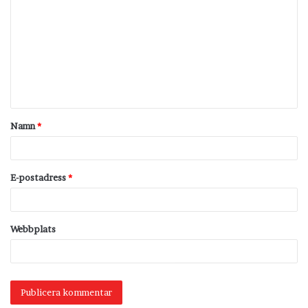
o
m
m
e
n
t
Namn
*
a
r
*
E-postadress
*
Webbplats