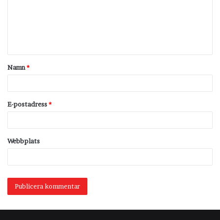
m
e
n
t
Namn
*
a
r
*
E-postadress
*
Webbplats