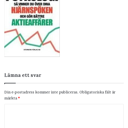
Lämna ett svar
Din e-postadress kommer inte publiceras.
Obligatoriska fält är
märkta
*
K
o
m