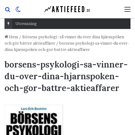
Sök
Switch
M
efter
skin
Utrensning
Hem
/
Börsens psykologi : så vinner du över dina hjärnspöken
och gör bättre aktieaffärer
/
borsens-psykologi-sa-vinner-du-over-
dina-hjarnspoken-och-gor-battre-aktieaffarer
borsens-psykologi-sa-vinner-
du-over-dina-hjarnspoken-
och-gor-battre-aktieaffarer