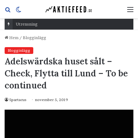
Sök
Switch
M
efter
skin
Utrensning
Hem
/
Blogginlägg
Blogginlägg
Adelswärdska huset sålt –
Check, Flytta till Lund – To be
continued
Spartacus
november 5, 2019