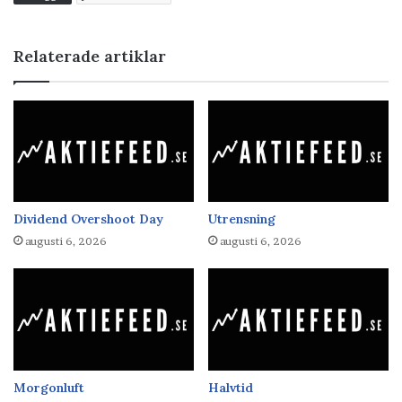
Relaterade artiklar
Dividend Overshoot Day
Utrensning
augusti 6, 2026
augusti 6, 2026
Morgonluft
Halvtid