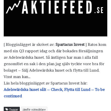
[ Blogginlägget är skrivet av:
Spartacus Invest
] Ratos kom
med sin Q3 rapport idag och där bokades försäljningen
av Adelswärdska huset. Så äntligen har man i alla fall
genomfört en sak i den plan jag själv tyckte vore bra för
bolaget – Sälj Adelswärdska huset och flytta till Lund.
Visst man kan…
Läs hela blogginlägget av Spartacus Invest här:
Adelswärdska huset sålt – Check, Flytta till Lund – To be
continued
Taggar
jämför nätmäklare