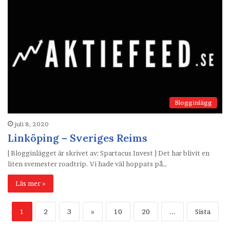
Blogginlägg
juli 8, 2020
Linköping – Sveriges Reims
[ Blogginlägget är skrivet av: Spartacus Invest ] Det har blivit en
liten svemester roadtrip. Vi hade väl hoppats på…
Läs mer »
1
2
3
»
10
20
...
Sista