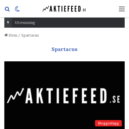
Sök
Switch
M
efter
skin
Utrensning
Hem
/
Spartacus
Spartacus
Blogginlägg