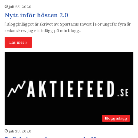
juli 25, 2020
Nytt inför hösten 2.0
[ Blogginlägget är skrivet av: Spartacus Invest ] För ungefär fyra år
sedan skrev jag ett inlägg på min blogg…
Läs mer »
Blogginlägg
juli 23, 2020