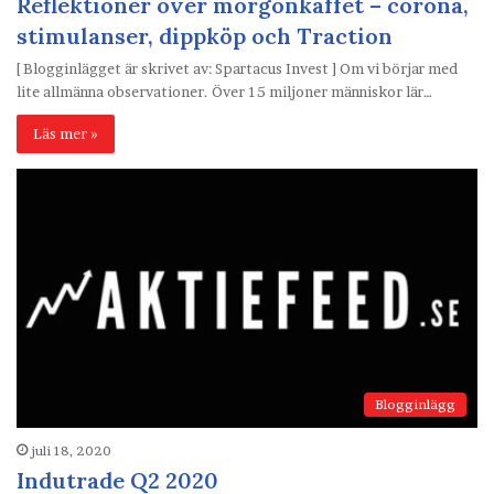
Reflektioner över morgonkaffet – corona,
stimulanser, dippköp och Traction
[ Blogginlägget är skrivet av: Spartacus Invest ] Om vi börjar med
lite allmänna observationer. Över 15 miljoner människor lär…
Läs mer »
Blogginlägg
juli 18, 2020
Indutrade Q2 2020