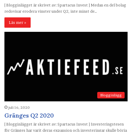
[ Blogginlägget är skrivet av: Spartacus Invest ] Medan en del bolag
redovisar erodera vinster under Q2, inte minst de…
Läs mer »
Blogginlägg
juli 16, 2020
Gränges Q2 2020
[ Blogginlägget är skrivet av: Spartacus Invest ] Investeringstesen
för Gränges har varit deras expansion och investeringar skulle börja