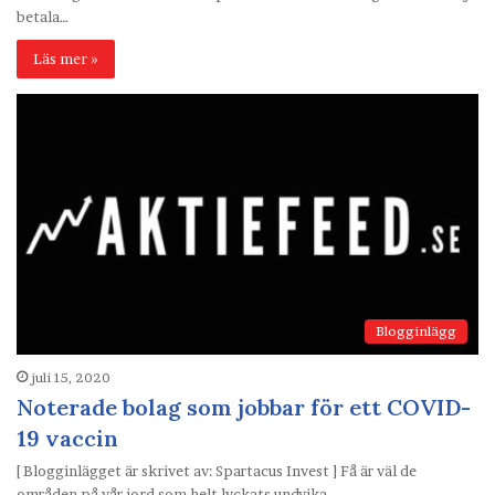
betala…
Läs mer »
Blogginlägg
juli 15, 2020
Noterade bolag som jobbar för ett COVID-
19 vaccin
[ Blogginlägget är skrivet av: Spartacus Invest ] Få är väl de
områden på vår jord som helt lyckats undvika…