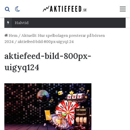
Sök
Switch
M
efter
skin
Halvtid
Hem
/
Aktuellt: Hur spelbolagen presterar på börsen
2024
/
aktiefeed-bild-800px-uigyq124
aktiefeed-bild-800px-
uigyq124