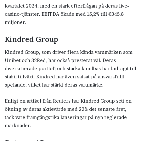
kvartalet 2024, med en stark efterfrågan på deras live-
casino-tjänster. EBITDA ökade med 15,2% till €345,8
miljoner​.
Kindred Group
Kindred Group, som driver flera kända varumärken som
Unibet och 32Red, har också presterat väl. Deras
diversifierade portfölj och starka kundbas har bidragit till
stabil tillväxt. Kindred har även satsat på ansvarsfullt
spelande, vilket har stärkt deras varumärke.
Enligt en artikel från Reuters har Kindred Group sett en
ökning av deras aktievärde med 22% det senaste året,
tack vare framgångsrika lanseringar på nya reglerade
marknader​.