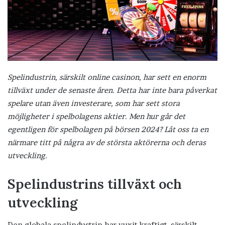
Spelindustrin, särskilt online casinon, har sett en enorm
tillväxt under de senaste åren. Detta har inte bara påverkat
spelare utan även investerare, som har sett stora
möjligheter i spelbolagens aktier. Men hur går det
egentligen för spelbolagen på börsen 2024? Låt oss ta en
närmare titt på några av de största aktörerna och deras
utveckling.
Spelindustrins tillväxt och
utveckling
Den globala spelindustrin har vuxit kraftigt, särskilt