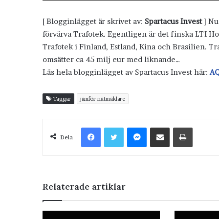
[ Blogginlägget är skrivet av:
Spartacus Invest
] Nu
förvärva Trafotek. Egentligen är det finska LTI
Trafotek i Finland, Estland, Kina och Brasilien. T
omsätter ca 45 milj eur med liknande…
Läs hela blogginlägget av Spartacus Invest här:
AQ
Taggar
jämför nätmäklare
Facebook
Twitter
Messenger
Dela via e-post
Skriv ut
Dela
Relaterade artiklar