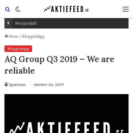
Sök
Switch
M
efter
skin
Morgonluft
Hem
/
Blogginlägg
Blogginlägg
AQ Group Q3 2019 – We are
reliable
Spartacus
oktober 26, 2019