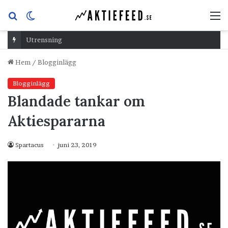
Sök
Switch
M
efter
skin
Utrensning
Hem
/
Blogginlägg
Blogginlägg
Blandade tankar om
Aktiespararna
Spartacus
juni 23, 2019