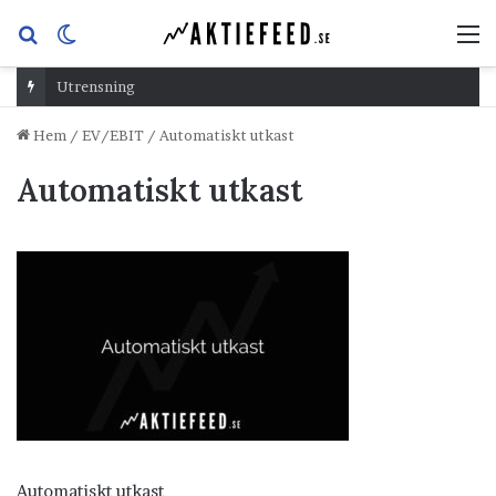
Sök
Switch
M
efter
skin
Utrensning
Hem
/
EV/EBIT
/
Automatiskt utkast
Automatiskt utkast
Automatiskt utkast