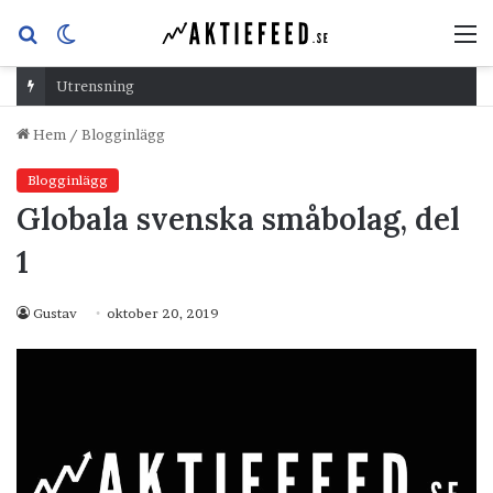
Sök
Switch
M
efter
skin
Utrensning
Hem
/
Blogginlägg
Blogginlägg
Globala svenska småbolag, del
1
Gustav
oktober 20, 2019