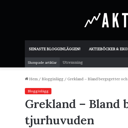
SENASTE BLOGGINLÄGGEN!
AKTIEBÖCKER & EK
Utrensning
Slumpade artiklar
Hem
/
Blogginlägg
/
Grekland – Bland bergsgetter och
Blogginlägg
Grekland – Bland 
tjurhuvuden