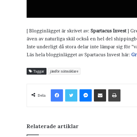
[ Blogginlägget är skrivet av:
Spartacus Invest
] Gr
även av naturliga skäl också en hel del shippingb
Inte underligt då stora delar inte lämpar sig för 
Läs hela blogginlägget av Spartacus Invest här:
Gr
Taggar
jämför nätmäklare
Facebook
Twitter
Messenger
Dela via e-post
Skriv ut
Dela
Relaterade artiklar