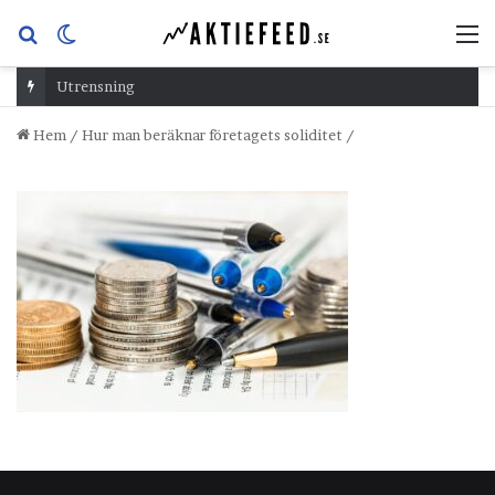
Sök
Switch
M
efter
skin
Utrensning
Hem
/
Hur man beräknar företagets soliditet
/