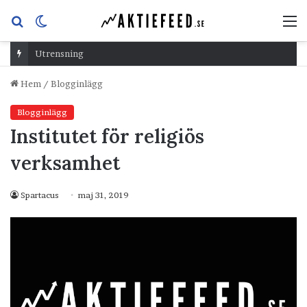
Sök
Switch
M
efter
skin
Utrensning
Hem
/
Blogginlägg
Blogginlägg
Institutet för religiös
verksamhet
Spartacus
maj 31, 2019