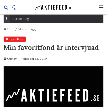
Sök
Switch
M
efter
skin
Utrensning
Hem
/
Blogginlägg
Blogginlägg
Min favoritfond är intervjuad
Gustav
oktober 13, 2019