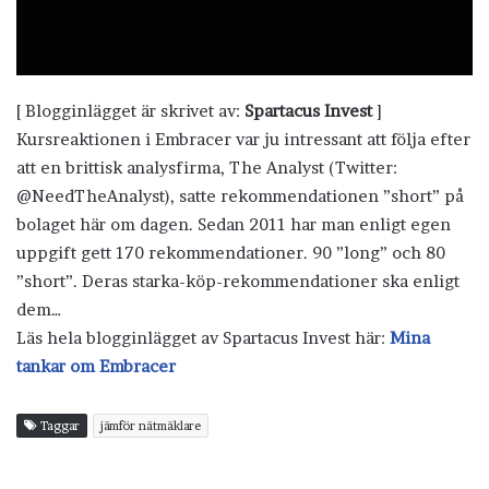
[ Blogginlägget är skrivet av:
Spartacus Invest
]
Kursreaktionen i Embracer var ju intressant att följa efter
att en brittisk analysfirma, The Analyst (Twitter:
@NeedTheAnalyst), satte rekommendationen ”short” på
bolaget här om dagen. Sedan 2011 har man enligt egen
uppgift gett 170 rekommendationer. 90 ”long” och 80
”short”. Deras starka-köp-rekommendationer ska enligt
dem…
Läs hela blogginlägget av Spartacus Invest här:
Mina
tankar om Embracer
Taggar
jämför nätmäklare