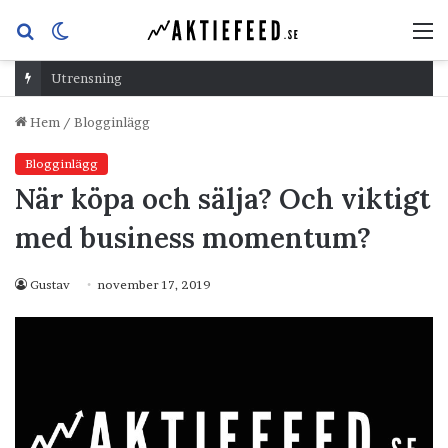
Sök
Switch
M
efter
skin
Utrensning
Hem
/
Blogginlägg
Blogginlägg
När köpa och sälja? Och viktigt
med business momentum?
Gustav
november 17, 2019