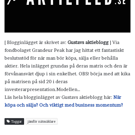
[ Blogginlägget är skrivet av:
Gustavs aktieblogg
] Via
fondbolaget Grandeur Peak har jag hittat ett fantastiskt
beslutsstöd för när man bör köpa, sälja eller behålla
aktier. Hela inlägget grundas på deras matris och den är
förvånansvärt djup i sin enkelhet. OBS! börja med att kika
på matrisen på sid 20 i deras
investerarpresentation.Modellen…
Läs hela blogginlägget av Gustavs aktieblogg här:
När
köpa och sälja? Och viktigt med business momentum?
Taggar
jämför nätmäklare