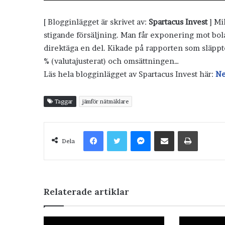
[ Blogginlägget är skrivet av:
Spartacus Invest
] Mi
stigande försäljning. Man får exponering mot bolag
direktäga en del. Kikade på rapporten som släpp
% (valutajusterat) och omsättningen…
Läs hela blogginlägget av Spartacus Invest här:
Ne
Taggar
jämför nätmäklare
Facebook
Twitter
Messenger
Dela via e-post
Skriv ut
Dela
Relaterade artiklar