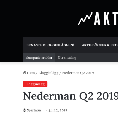
SENASTE BLOGGINLÄGGEN!
AKTIEBÖCKER & EK
Utrensning
Slumpade artiklar
Hem
/
Blogginlägg
/
Nederman Q2 2019
Blogginlägg
Nederman Q2 201
Spartacus
juli 12, 2019