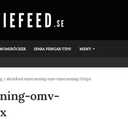
ONOMIBÖCKER
SPARA PENGAR-TIPS!
MENY
ng
/
aktiefeed-vinstvarning-omv-vinstvarning-700px
rning-omv-
px