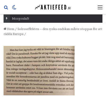
Sök
Switch
M
efter
skin
Morgonluft
Hem
/
Solroseffekten – den ryska ondskan måste stoppas för att
rädda Europa
/