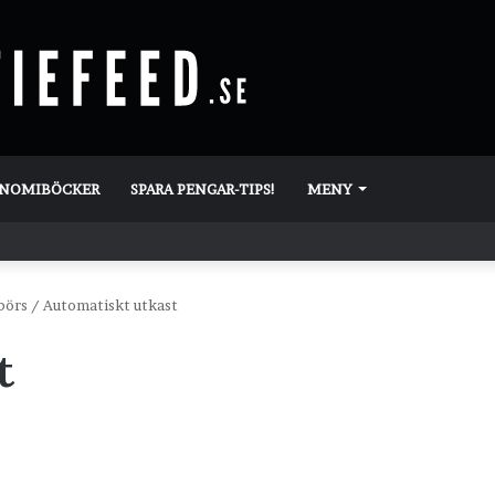
ONOMIBÖCKER
SPARA PENGAR-TIPS!
MENY
börs
/
Automatiskt utkast
t