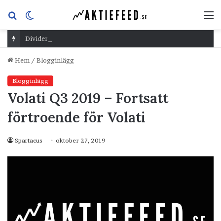
Sök
Switch
M
efter
skin
Dividend Overshoot Day
Hem
/
Blogginlägg
Blogginlägg
Volati Q3 2019 – Fortsatt
förtroende för Volati
Spartacus
oktober 27, 2019