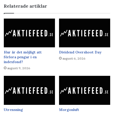
Relaterade artiklar
Hur är det möjligt att
Dividend Overshoot Day
förlora pengar i en
augusti 6, 2026
indexfond?
augusti 9, 2026
Utrensning
Morgonluft