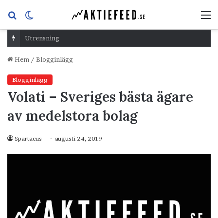
Sök
Switch
M
efter
skin
Utrensning
Hem
/
Blogginlägg
Blogginlägg
Volati – Sveriges bästa ägare
av medelstora bolag
Spartacus
augusti 24, 2019