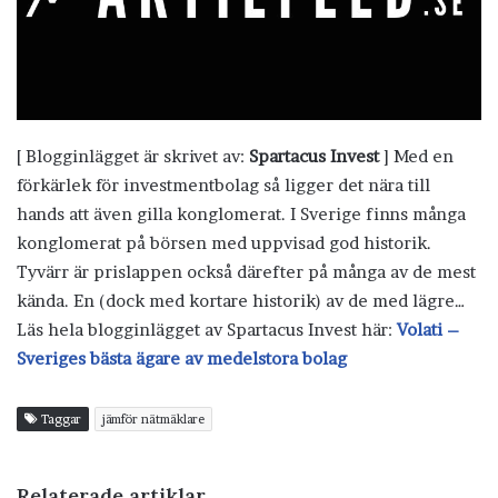
[ Blogginlägget är skrivet av:
Spartacus Invest
] Med en
förkärlek för investmentbolag så ligger det nära till
hands att även gilla konglomerat. I Sverige finns många
konglomerat på börsen med uppvisad god historik.
Tyvärr är prislappen också därefter på många av de mest
kända. En (dock med kortare historik) av de med lägre…
Läs hela blogginlägget av Spartacus Invest här:
Volati –
Sveriges bästa ägare av medelstora bolag
Taggar
jämför nätmäklare
Relaterade artiklar