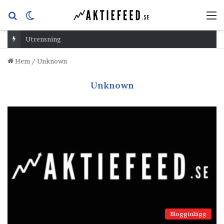
Sök
Switch
M
efter
skin
Utrensning
Hem
/
Unknown
Unknown
Blogginlägg