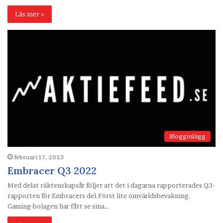
Läs mer »
Blogginlägg
februari 17, 2023
Embracer Q3 2022
Med delat räktenskapsår följer att det i dagarna rapporterades Q3-
rapporten för Embracers del.Först lite omvärldsbevakning.
Gaming-bolagen har fått se sina…