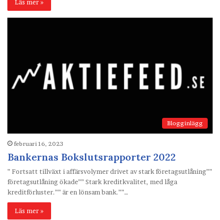
Läs mer »
Blogginlägg
februari 16, 2023
Bankernas Bokslutsrapporter 2022
” Fortsatt tillväxt i affärsvolymer drivet av stark företagsutlåning””
företagsutlåning ökade”” Stark kreditkvalitet, med låga
kreditförluster.”” är en lönsam bank.””…
Läs mer »