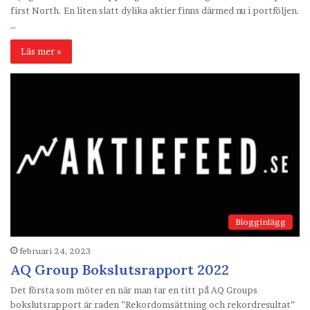
first North. En liten slatt dylika aktier finns därmed nu i portföljen.
…
Läs mer »
Blogginlägg
februari 24, 2023
AQ Group Bokslutsrapport 2022
Det första som möter en när man tar en titt på AQ Groups
bokslutsrapport är raden ”Rekordomsättning och rekordresultat”