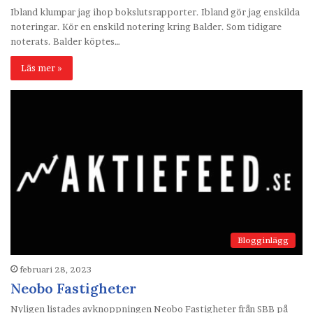
Ibland klumpar jag ihop bokslutsrapporter. Ibland gör jag enskilda
noteringar. Kör en enskild notering kring Balder. Som tidigare
noterats. Balder köptes…
Läs mer »
Blogginlägg
februari 28, 2023
Neobo Fastigheter
Nyligen listades avknoppningen Neobo Fastigheter från SBB på