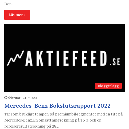
Det…
Läs mer »
Blogginlägg
februari 21, 2023
Mercedes-Benz Bokslutsrapport 2022
Tar som brukligt tempen på premiumbil-segmentet med en titt på
Mercedes-Benz.En omsättningsökning på 15 % och en
rörelseresultatsökning på 28…