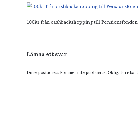
100kr från cashbackshopping till Pensionsfonden
Lämna ett svar
Din e-postadress kommer inte publiceras.
Obligatoriska f
K
o
m
m
e
n