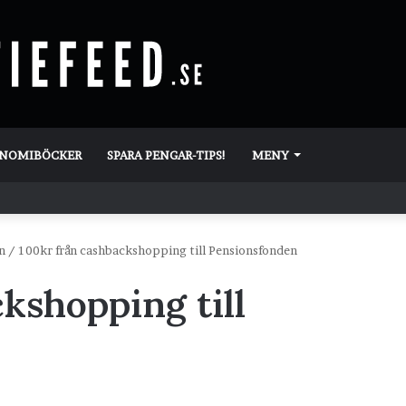
ONOMIBÖCKER
SPARA PENGAR-TIPS!
MENY
n
/
100kr från cashbackshopping till Pensionsfonden
kshopping till