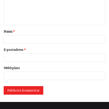
m
e
n
t
Namn
*
a
r
*
E-postadress
*
Webbplats