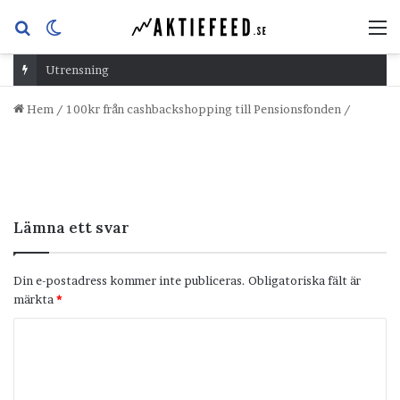
Sök
Switch
M
efter
skin
Utrensning
Hem
/
100kr från cashbackshopping till Pensionsfonden
/
Lämna ett svar
Din e-postadress kommer inte publiceras.
Obligatoriska fält är
märkta
*
K
o
m