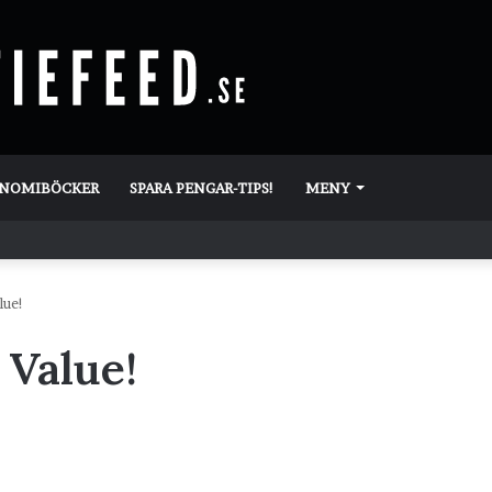
ONOMIBÖCKER
SPARA PENGAR-TIPS!
MENY
lue!
 Value!