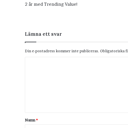
2 år med Trending Value!
Lämna ett svar
Din e-postadress kommer inte publiceras.
Obligatoriska f
K
o
m
m
e
n
t
Namn
*
a