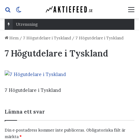
Sök
Switch
M
efter
skin
Utrensning
Hem
/
7 Högutdelare i Tyskland
/
7 Högutdelare i Tyskland
7 Högutdelare i Tyskland
7 Högutdelare i Tyskland
Lämna ett svar
Din e-postadress kommer inte publiceras.
Obligatoriska fält är
märkta
*