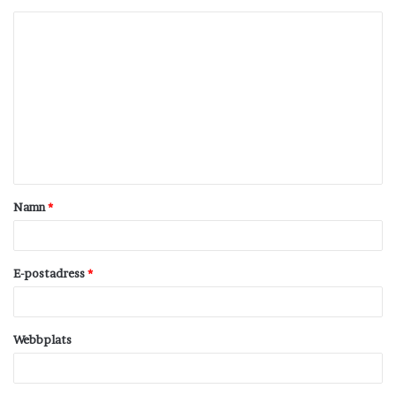
K
o
m
m
e
n
t
Namn
*
a
r
*
E-postadress
*
Webbplats